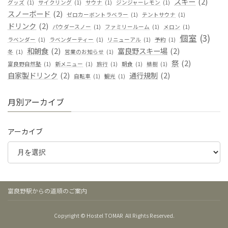
スキー
(2)
グッズ
(1)
サイクリング
(1)
サウナ
(1)
ジンジャーレモン
(1)
スノーボード
(2)
ゼロカーボントラベラー
(1)
テントサウナ
(1)
ドリンク
(2)
パウダースノー
(1)
ファミリールーム
(1)
メロン
(1)
個室
(3)
ラベンダー
(1)
ラベンダーティー
(1)
リニューアル
(1)
予約
(1)
和朝食
(2)
富良野スキー場
(2)
冬
(1)
営業のお知らせ
(1)
祭
(2)
富良野自然塾
(1)
新メニュー
(1)
旅行
(1)
朝食
(1)
植樹
(1)
自家製ドリンク
(2)
通行規制
(2)
自転車
(1)
観光
(1)
月別アーカイブ
アーカイブ
富良野駅からの道順のご案内
Copyright © Hostel TOMAR All Rights Reserved.