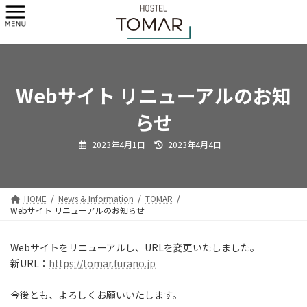
コ
ナ
ン
ビ
テ
ゲ
ン
ー
ツ
シ
へ
ョ
ス
ン
Webサイト リニューアルのお知
キ
に
らせ
ッ
移
プ
動
最
2023年4月1日
2023年4月4日
終
更
新
日
時
:
HOME
News & Information
TOMAR
Webサイト リニューアルのお知らせ
Webサイトをリニューアルし、URLを変更いたしました。
新URL：
https://tomar.furano.jp
今後とも、よろしくお願いいたします。