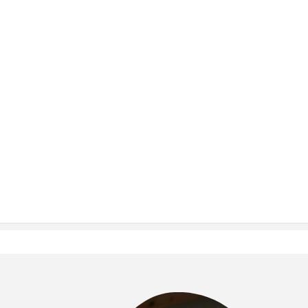
AM7:00～AM10:00(L.O.AM9:30)
富良野産の小麦100％とふらの牛乳を使用した食パンをシン
プルに楽しむモーニングプレート。
食パン・サラダ・北海道バターの他にお好みのおかずを2品お
選び頂けます。
￥1,100（フリードリンク付き）
※宿泊者以外の方もお召し上がり可能です