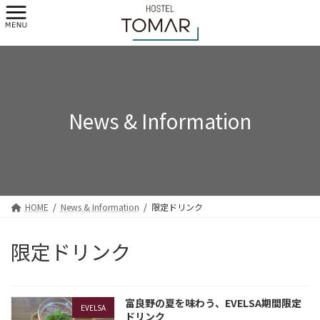
コ
ナ
ン
ビ
テ
ゲ
ン
ー
ツ
シ
へ
ョ
ス
ン
キ
に
News & Information
ッ
移
プ
動
HOME
News & Information
限定ドリンク
限定ドリンク
富良野の夏を味わう、EVELSA期間限定
EVELSA
ドリンク