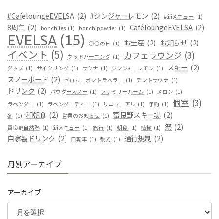
#CafeloungeEVELSA
(2)
#ジンジャーレモン
(2)
#新メニュー
(1)
8周年
(2)
CaféloungeEVELSA
(2)
bonchifes
(1)
bonchipowder
(1)
EVELSA
(15)
お土産
(2)
お知らせ
(2)
○○の日
(1)
イベント
(5)
カフェラウンジ
(3)
ウッドバーニング
(1)
スキー
(2)
グッズ
(1)
サイクリング
(1)
サウナ
(1)
ジンジャーレモン
(1)
スノーボード
(2)
ゼロカーボントラベラー
(1)
テントサウナ
(1)
ドリンク
(2)
パウダースノー
(1)
ファミリールーム
(1)
メロン
(1)
個室
(3)
ラベンダー
(1)
ラベンダーティー
(1)
リニューアル
(1)
予約
(1)
和朝食
(2)
富良野スキー場
(2)
冬
(1)
営業のお知らせ
(1)
祭
(2)
富良野自然塾
(1)
新メニュー
(1)
旅行
(1)
朝食
(1)
植樹
(1)
自家製ドリンク
(2)
通行規制
(2)
自転車
(1)
観光
(1)
月別アーカイブ
アーカイブ