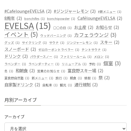
#CafeloungeEVELSA
(2)
#ジンジャーレモン
(2)
#新メニュー
(1)
8周年
(2)
CaféloungeEVELSA
(2)
bonchifes
(1)
bonchipowder
(1)
EVELSA
(15)
お土産
(2)
お知らせ
(2)
○○の日
(1)
イベント
(5)
カフェラウンジ
(3)
ウッドバーニング
(1)
スキー
(2)
グッズ
(1)
サイクリング
(1)
サウナ
(1)
ジンジャーレモン
(1)
スノーボード
(2)
ゼロカーボントラベラー
(1)
テントサウナ
(1)
ドリンク
(2)
パウダースノー
(1)
ファミリールーム
(1)
メロン
(1)
個室
(3)
ラベンダー
(1)
ラベンダーティー
(1)
リニューアル
(1)
予約
(1)
和朝食
(2)
富良野スキー場
(2)
冬
(1)
営業のお知らせ
(1)
祭
(2)
富良野自然塾
(1)
新メニュー
(1)
旅行
(1)
朝食
(1)
植樹
(1)
自家製ドリンク
(2)
通行規制
(2)
自転車
(1)
観光
(1)
月別アーカイブ
アーカイブ