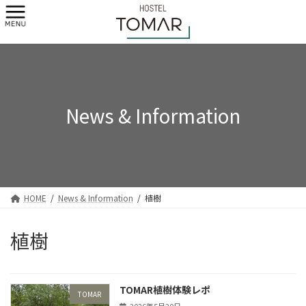
コ
ナ
ン
ビ
テ
ゲ
ン
ー
ツ
シ
へ
ョ
ス
ン
キ
に
News & Information
ッ
移
プ
動
HOME
News & Information
植樹
植樹
TOMAR植樹体験レポ
TOMAR
2026年5月20日