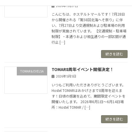
2026年7月27日
こんにちは、ホステルトマールです！7月28日
から開催される「第58回北海へそ祭り」に伴
い、7月27日より交通規制および駐車場の利用
制限が実施されています。 【交通規制・駐車場
制限】・本通りおよび相生通りの一部区間が通
行止 […]
続きを読む
TOMAR8周年イベント開催決定！
TOMAR＆EVELSA
2026年5月5日
いつもご利用いただきありがとうございます。
Hostel TOMARはおかげさまで8周年を迎えま
す！日頃の感謝を込めて、期間限定イベントを
開催いたします。 2026年6月1日～6月14日場
所：Hostel TOMAR / […]
続きを読む