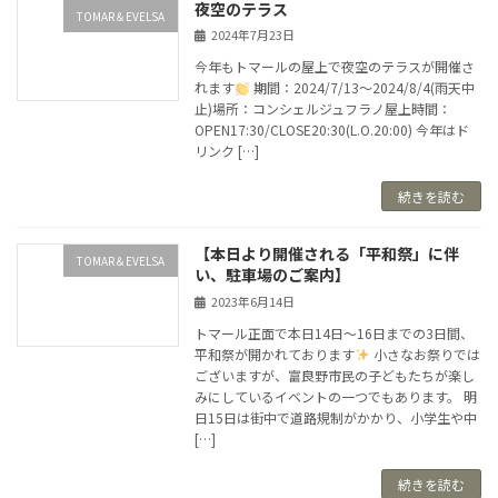
夜空のテラス
TOMAR＆EVELSA
2024年7月23日
今年もトマールの屋上で夜空のテラスが開催さ
れます
期間：2024/7/13〜2024/8/4(雨天中
止)場所：コンシェルジュフラノ屋上時間：
OPEN17:30/CLOSE20:30(L.O.20:00) 今年はド
リンク […]
続きを読む
【本日より開催される「平和祭」に伴
TOMAR＆EVELSA
い、駐車場のご案内】
2023年6月14日
トマール正面で本日14日～16日までの3日間、
平和祭が開かれております
小さなお祭りでは
ございますが、富良野市民の子どもたちが楽し
みにしているイベントの一つでもあります。 明
日15日は街中で道路規制がかかり、小学生や中
[…]
続きを読む