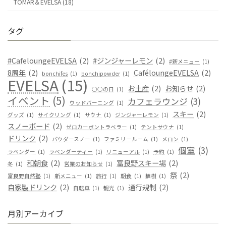
TOMAR＆EVELSA (18)
タグ
#CafeloungeEVELSA
(2)
#ジンジャーレモン
(2)
#新メニュー
(1)
8周年
(2)
CaféloungeEVELSA
(2)
bonchifes
(1)
bonchipowder
(1)
EVELSA
(15)
お土産
(2)
お知らせ
(2)
○○の日
(1)
イベント
(5)
カフェラウンジ
(3)
ウッドバーニング
(1)
スキー
(2)
グッズ
(1)
サイクリング
(1)
サウナ
(1)
ジンジャーレモン
(1)
スノーボード
(2)
ゼロカーボントラベラー
(1)
テントサウナ
(1)
ドリンク
(2)
パウダースノー
(1)
ファミリールーム
(1)
メロン
(1)
個室
(3)
ラベンダー
(1)
ラベンダーティー
(1)
リニューアル
(1)
予約
(1)
和朝食
(2)
富良野スキー場
(2)
冬
(1)
営業のお知らせ
(1)
祭
(2)
富良野自然塾
(1)
新メニュー
(1)
旅行
(1)
朝食
(1)
植樹
(1)
自家製ドリンク
(2)
通行規制
(2)
自転車
(1)
観光
(1)
月別アーカイブ