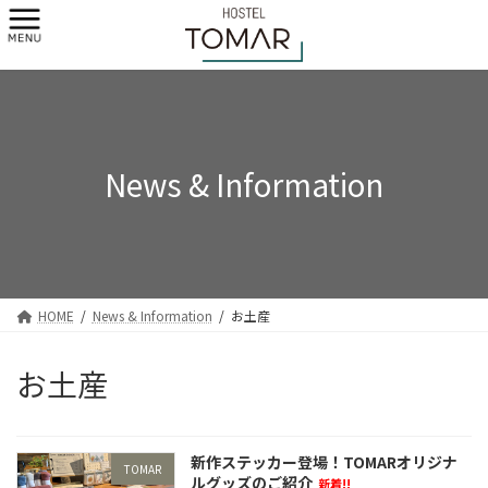
コ
ナ
ン
ビ
テ
ゲ
ン
ー
ツ
シ
へ
ョ
ス
ン
キ
に
News & Information
ッ
移
プ
動
HOME
News & Information
お土産
お土産
新作ステッカー登場！TOMARオリジナ
TOMAR
ルグッズのご紹介
新着!!