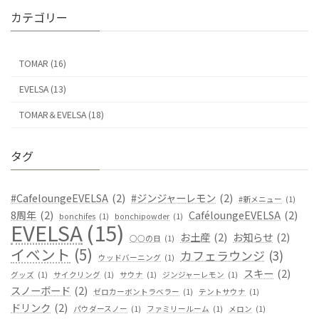
カテゴリー
TOMAR (16)
EVELSA (13)
TOMAR＆EVELSA (18)
タグ
#CafeloungeEVELSA
(2)
#ジンジャーレモン
(2)
#新メニュー
(1)
8周年
(2)
CaféloungeEVELSA
(2)
bonchifes
(1)
bonchipowder
(1)
EVELSA
(15)
お土産
(2)
お知らせ
(2)
○○の日
(1)
イベント
(5)
カフェラウンジ
(3)
ウッドバーニング
(1)
スキー
(2)
グッズ
(1)
サイクリング
(1)
サウナ
(1)
ジンジャーレモン
(1)
スノーボード
(2)
ゼロカーボントラベラー
(1)
テントサウナ
(1)
ドリンク
(2)
パウダースノー
(1)
ファミリールーム
(1)
メロン
(1)